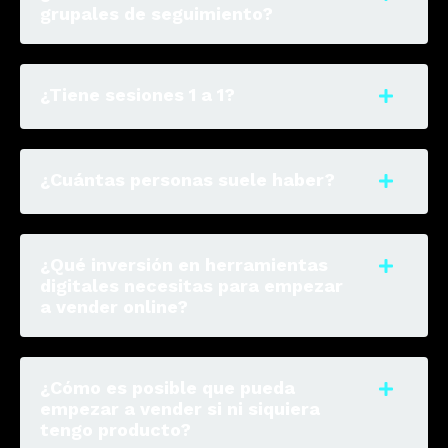
grupales de seguimiento?
¿Tiene sesiones 1 a 1?
¿Cuántas personas suele haber?
¿Qué inversión en herramientas
digitales necesitas para empezar
a vender online?
¿Cómo es posible que pueda
empezar a vender si ni siquiera
tengo producto?