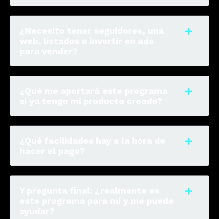
¿Necesito tener seguidores, una
web, listados o invertir en ads
para vender?
¿Qué me aportará este programa
si ya tengo mi producto creado?
¿Qué facilidades hay a la hora de
hacer el pago?
Y pregunta final: ¿realmente es
este programa para mí y me puede
ayudar?