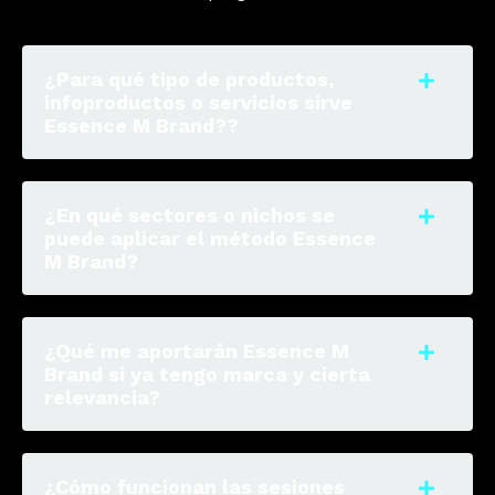
¿Para qué tipo de productos,
infoproductos o servicios sirve
Essence M Brand??
¿En qué sectores o nichos se
puede aplicar el método Essence
M Brand?
¿Qué me aportarán Essence M
Brand si ya tengo marca y cierta
relevancia?
¿Cómo funcionan las sesiones