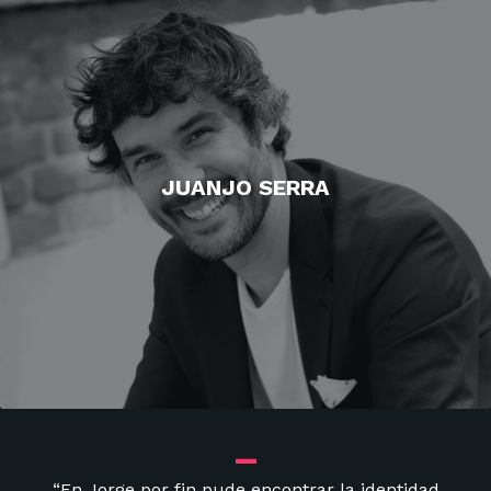
JUANJO SERRA
_
“En Jorge por fin pude encontrar la identidad